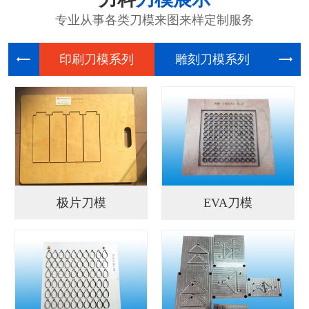
专业从事各类刀模来图来样定制服务
印刷刀模
雕刻刀模
电
极片刀模
EVA刀模