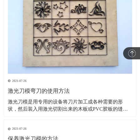
2021-07-26
激光刀模弯刀的使用方法
激光刀模是用专用的设备将刀片加工成各种需要的形
状，然后装入用激光切割出来的木板或PVC胶板的缝隙
里的一种模切刀模，主要用于印刷包装及电子材料等模
切行业。接下来，为您讲解激光刀模弯刀的使用方法。
2021-07-26
旧模具的调整：基本上旧模具安装在机床上刀尖刀口对
齐一致就可以了。如模具的刀尖大小厚度不一、装夹部
保养激光刀模的方法