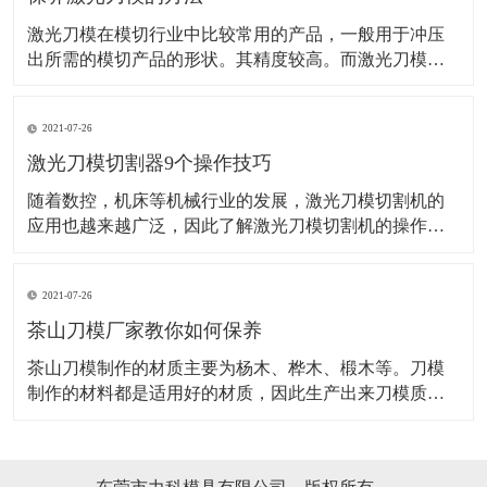
激光刀模在模切行业中比较常用的产品，一般用于冲压
出所需的模切产品的形状。其精度较高。而激光刀模的
应用范围也是非常的广泛。而想要激光刀某使用长久，
这些方法可得掌握好了！ 机器是需要保养的，并且激光
2021-07-26
的操作机械，保养也是很好控制衰老和老化的一种最优
先的方法，并且还能保证下次使用的时候激光刀模能更
激光刀模切割器9个操作技巧
随着数控，机床等机械行业的发展，激光刀模切割机的
应用也越来越广泛，因此了解激光刀模切割机的操作应
用要领非常关键，对激光刀模切割器的安全生产格外重
要。 1、激光刀模切割机和别的数控机床一样，操作前必
2021-07-26
须穿戴劳保用品。 2、操作者必须经过严格培训，才能上
岗，对不要不熟悉激光刀模切割机操作要领
茶山刀模厂家教你如何保养
​茶山刀模制作的材质主要为杨木、桦木、椴木等。刀模
制作的材料都是适用好的材质，因此生产出来刀模质量
也是有保证的，刀模一般都需要安装活动的定位销,以便
上下模同心对齐,刀模定位销装在底模,上模开孔配合。茶
山刀模在适用时是如何保养的，具体如下：吊装搬运时