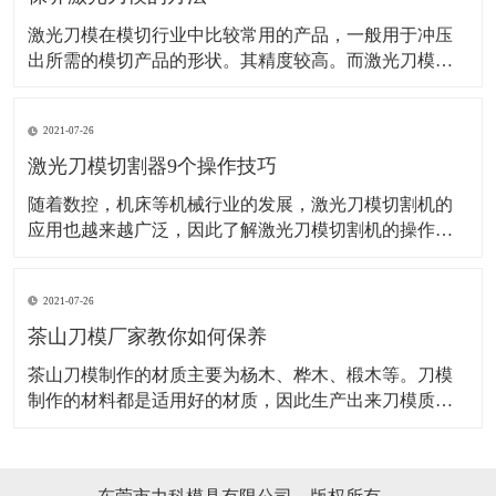
激光刀模在模切行业中比较常用的产品，一般用于冲压
出所需的模切产品的形状。其精度较高。而激光刀模的
应用范围也是非常的广泛。而想要激光刀某使用长久，
这些方法可得掌握好了！ 机器是需要保养的，并且激光
2021-07-26
的操作机械，保养也是很好控制衰老和老化的一种最优
先的方法，并且还能保证下次使用的时候激光刀模能更
激光刀模切割器9个操作技巧
随着数控，机床等机械行业的发展，激光刀模切割机的
应用也越来越广泛，因此了解激光刀模切割机的操作应
用要领非常关键，对激光刀模切割器的安全生产格外重
要。 1、激光刀模切割机和别的数控机床一样，操作前必
2021-07-26
须穿戴劳保用品。 2、操作者必须经过严格培训，才能上
岗，对不要不熟悉激光刀模切割机操作要领
茶山刀模厂家教你如何保养
​茶山刀模制作的材质主要为杨木、桦木、椴木等。刀模
制作的材料都是适用好的材质，因此生产出来刀模质量
也是有保证的，刀模一般都需要安装活动的定位销,以便
上下模同心对齐,刀模定位销装在底模,上模开孔配合。茶
山刀模在适用时是如何保养的，具体如下：吊装搬运时