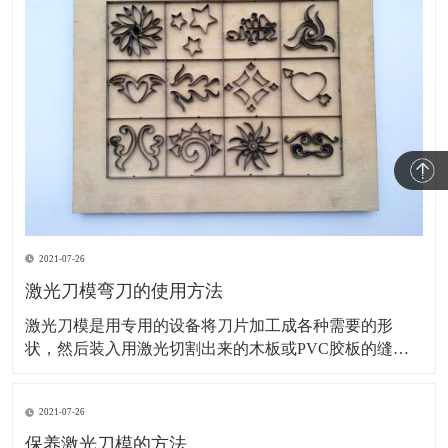
2021-07-26
激光刀模弯刀的使用方法
激光刀模是用专用的设备将刀片加工成各种需要的形
状，然后装入用激光切割出来的木板或PVC胶板的缝隙
里的一种模切刀模，主要用于印刷包装及电子材料等模
切行业。接下来，为您讲解激光刀模弯刀的使用方法。
2021-07-26
旧模具的调整：基本上旧模具安装在机床上刀尖刀口对
齐一致就可以了。如模具的刀尖大小厚度不一、装夹部
保养激光刀模的方法