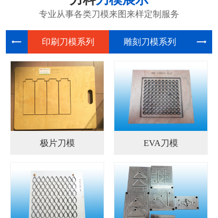
专业从事各类刀模来图来样定制服务
印刷刀模
雕刻刀模
电
极片刀模
EVA刀模