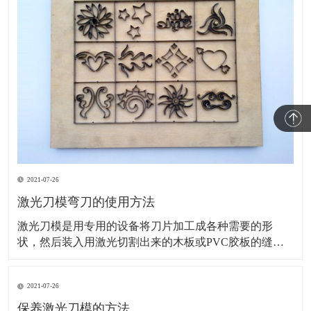
2021-07-26
激光刀模弯刀的使用方法
激光刀模是用专用的设备将刀片加工成各种需要的形
状，然后装入用激光切割出来的木板或PVC胶板的缝隙
里的一种模切刀模，主要用于印刷包装及电子材料等模
切行业。接下来，为您讲解激光刀模弯刀的使用方法。
2021-07-26
旧模具的调整：基本上旧模具安装在机床上刀尖刀口对
齐一致就可以了。如模具的刀尖大小厚度不一、装夹部
保养激光刀模的方法