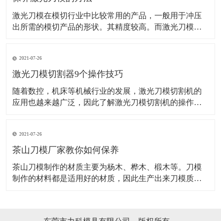
激光刀模在模切行业中比较常用的产品，一般用于冲压
出所需的模切产品的形状。其精度较高。而激光刀模的
应用范围也是非常的广泛。而想要激光刀某使用长久，
这些方法可得掌握好了！ 机器是需要保养的，并且激光
2021-07-26
的操作机械，保养也是很好控制衰老和老化的一种最优
先的方法，并且还能保证下次使用的时候激光刀模能更
激光刀模切割器9个操作技巧
随着数控，机床等机械行业的发展，激光刀模切割机的
应用也越来越广泛，因此了解激光刀模切割机的操作应
用要领非常关键，对激光刀模切割器的安全生产格外重
要。 1、激光刀模切割机和别的数控机床一样，操作前必
2021-07-26
须穿戴劳保用品。 2、操作者必须经过严格培训，才能上
岗，对不要不熟悉激光刀模切割机操作要领
茶山刀模厂家教你如何保养
​茶山刀模制作的材质主要为杨木、桦木、椴木等。刀模
制作的材料都是适用好的材质，因此生产出来刀模质量
也是有保证的，刀模一般都需要安装活动的定位销,以便
上下模同心对齐,刀模定位销装在底模,上模开孔配合。茶
山刀模在适用时是如何保养的，具体如下：吊装搬运时