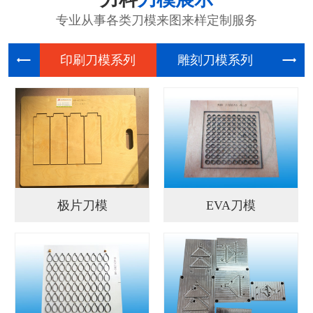
专业从事各类刀模来图来样定制服务
印刷刀模
雕刻刀模
电
极片刀模
EVA刀模