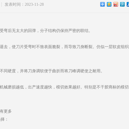
发表时间：2023-11-28
，受弯后无太大的回弹，分子结构仍保持严密的联结。
层退去，使刀片受弯时不致表面脆裂，而导致刀身断裂。仿似一层软皮组织
至不同硬度，并将刀身调软便于曲折而将刀峰调硬使之耐用。
，机械磨损越低，出产速度越快，模切效果越好。特别是不干胶商标的模切
具有更多
选择：