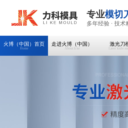
专业
模切
多年经验 · 技术
火博（中国）首页
走进火博（中国）
激光刀
Home
About li ke
Laser knife m