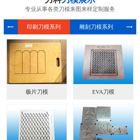
专业从事各类刀模来图来样定制服务
印刷刀模
雕刻刀模
电
极片刀模
EVA刀模