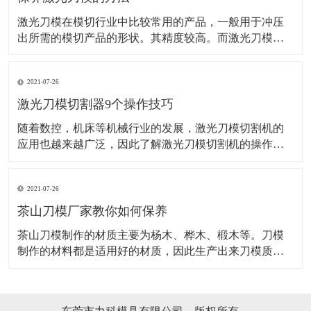
激光刀模在模切行业中比较常用的产品，一般用于冲压
出所需的模切产品的形状。其精度较高。而激光刀模的
应用范围也是非常的广泛。而想要激光刀某使用长久，
这些方法可得掌握好了！ 机器是需要保养的，并且激光
2021-07-26
的操作机械，保养也是很好控制衰老和老化的一种最优
先的方法，并且还能保证下次使用的时候激光刀模能更
激光刀模切割器9个操作技巧
随着数控，机床等机械行业的发展，激光刀模切割机的
应用也越来越广泛，因此了解激光刀模切割机的操作应
用要领非常关键，对激光刀模切割器的安全生产格外重
要。 1、激光刀模切割机和别的数控机床一样，操作前必
2021-07-26
须穿戴劳保用品。 2、操作者必须经过严格培训，才能上
岗，对不要不熟悉激光刀模切割机操作要领
茶山刀模厂家教你如何保养
​茶山刀模制作的材质主要为杨木、桦木、椴木等。刀模
制作的材料都是适用好的材质，因此生产出来刀模质量
也是有保证的，刀模一般都需要安装活动的定位销,以便
上下模同心对齐,刀模定位销装在底模,上模开孔配合。茶
山刀模在适用时是如何保养的，具体如下：吊装搬运时