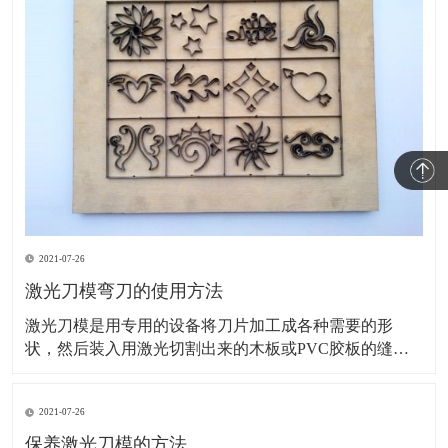
2021-07-26
激光刀模弯刀的使用方法
激光刀模是用专用的设备将刀片加工成各种需要的形
状，然后装入用激光切割出来的木板或PVC胶板的缝隙
里的一种模切刀模，主要用于印刷包装及电子材料等模
切行业。接下来，为您讲解激光刀模弯刀的使用方法。
2021-07-26
旧模具的调整：基本上旧模具安装在机床上刀尖刀口对
齐一致就可以了。如模具的刀尖大小厚度不一、装夹部
保养激光刀模的方法