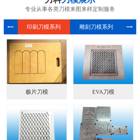
专业从事各类刀模来图来样定制服务
印刷刀模
雕刻刀模
电
极片刀模
EVA刀模