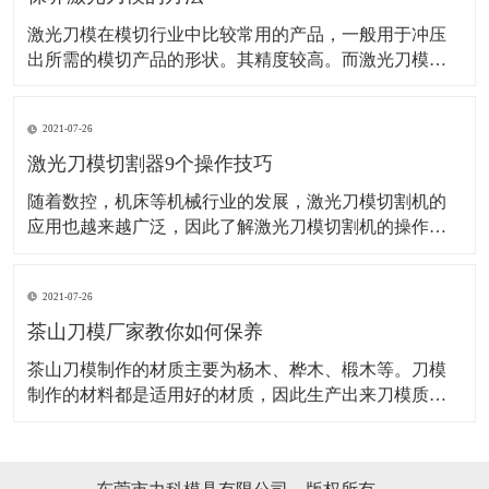
激光刀模在模切行业中比较常用的产品，一般用于冲压
出所需的模切产品的形状。其精度较高。而激光刀模的
应用范围也是非常的广泛。而想要激光刀某使用长久，
这些方法可得掌握好了！ 机器是需要保养的，并且激光
2021-07-26
的操作机械，保养也是很好控制衰老和老化的一种最优
先的方法，并且还能保证下次使用的时候激光刀模能更
激光刀模切割器9个操作技巧
随着数控，机床等机械行业的发展，激光刀模切割机的
应用也越来越广泛，因此了解激光刀模切割机的操作应
用要领非常关键，对激光刀模切割器的安全生产格外重
要。 1、激光刀模切割机和别的数控机床一样，操作前必
2021-07-26
须穿戴劳保用品。 2、操作者必须经过严格培训，才能上
岗，对不要不熟悉激光刀模切割机操作要领
茶山刀模厂家教你如何保养
​茶山刀模制作的材质主要为杨木、桦木、椴木等。刀模
制作的材料都是适用好的材质，因此生产出来刀模质量
也是有保证的，刀模一般都需要安装活动的定位销,以便
上下模同心对齐,刀模定位销装在底模,上模开孔配合。茶
山刀模在适用时是如何保养的，具体如下：吊装搬运时