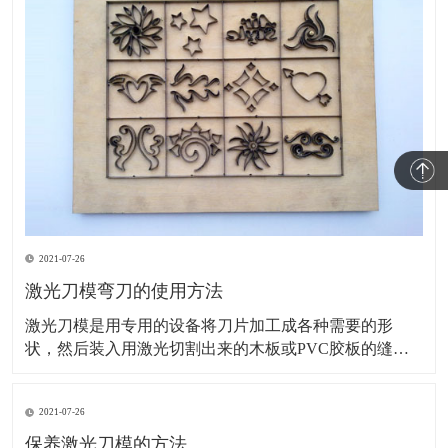
2021-07-26
激光刀模弯刀的使用方法
激光刀模是用专用的设备将刀片加工成各种需要的形
状，然后装入用激光切割出来的木板或PVC胶板的缝隙
里的一种模切刀模，主要用于印刷包装及电子材料等模
切行业。接下来，为您讲解激光刀模弯刀的使用方法。
2021-07-26
旧模具的调整：基本上旧模具安装在机床上刀尖刀口对
齐一致就可以了。如模具的刀尖大小厚度不一、装夹部
保养激光刀模的方法