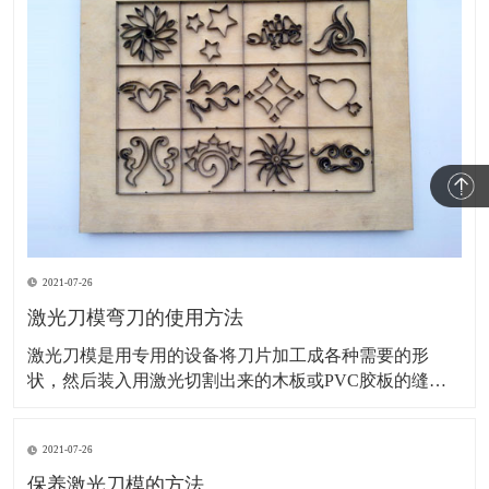
2021-07-26
激光刀模弯刀的使用方法
激光刀模是用专用的设备将刀片加工成各种需要的形
状，然后装入用激光切割出来的木板或PVC胶板的缝隙
里的一种模切刀模，主要用于印刷包装及电子材料等模
切行业。接下来，为您讲解激光刀模弯刀的使用方法。
2021-07-26
旧模具的调整：基本上旧模具安装在机床上刀尖刀口对
齐一致就可以了。如模具的刀尖大小厚度不一、装夹部
保养激光刀模的方法