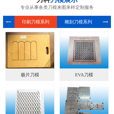
专业从事各类刀模来图来样定制服务
印刷刀模
雕刻刀模
电
极片刀模
EVA刀模