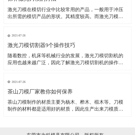
激光刀模在模切行业中比较常用的产品，一般用于冲压
出所需的模切产品的形状。其精度较高。而激光刀模的
应用范围也是非常的广泛。而想要激光刀某使用长久，
这些方法可得掌握好了！ 机器是需要保养的，并且激光
2021-07-26
的操作机械，保养也是很好控制衰老和老化的一种最优
先的方法，并且还能保证下次使用的时候激光刀模能更
激光刀模切割器9个操作技巧
随着数控，机床等机械行业的发展，激光刀模切割机的
应用也越来越广泛，因此了解激光刀模切割机的操作应
用要领非常关键，对激光刀模切割器的安全生产格外重
要。 1、激光刀模切割机和别的数控机床一样，操作前必
2021-07-26
须穿戴劳保用品。 2、操作者必须经过严格培训，才能上
岗，对不要不熟悉激光刀模切割机操作要领
茶山刀模厂家教你如何保养
​茶山刀模制作的材质主要为杨木、桦木、椴木等。刀模
制作的材料都是适用好的材质，因此生产出来刀模质量
也是有保证的，刀模一般都需要安装活动的定位销,以便
上下模同心对齐,刀模定位销装在底模,上模开孔配合。茶
山刀模在适用时是如何保养的，具体如下：吊装搬运时