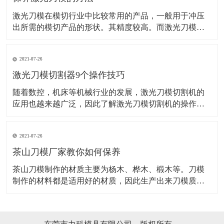
激光刀模在模切行业中比较常用的产品，一般用于冲压
出所需的模切产品的形状。其精度较高。而激光刀模的
应用范围也是非常的广泛。而想要激光刀某使用长久，
这些方法可得掌握好了！ 机器是需要保养的，并且激光
2021-07-26
的操作机械，保养也是很好控制衰老和老化的一种最优
先的方法，并且还能保证下次使用的时候激光刀模能更
激光刀模切割器9个操作技巧
随着数控，机床等机械行业的发展，激光刀模切割机的
应用也越来越广泛，因此了解激光刀模切割机的操作应
用要领非常关键，对激光刀模切割器的安全生产格外重
要。 1、激光刀模切割机和别的数控机床一样，操作前必
2021-07-26
须穿戴劳保用品。 2、操作者必须经过严格培训，才能上
岗，对不要不熟悉激光刀模切割机操作要领
茶山刀模厂家教你如何保养
​茶山刀模制作的材质主要为杨木、桦木、椴木等。刀模
制作的材料都是适用好的材质，因此生产出来刀模质量
也是有保证的，刀模一般都需要安装活动的定位销,以便
上下模同心对齐,刀模定位销装在底模,上模开孔配合。茶
山刀模在适用时是如何保养的，具体如下：吊装搬运时