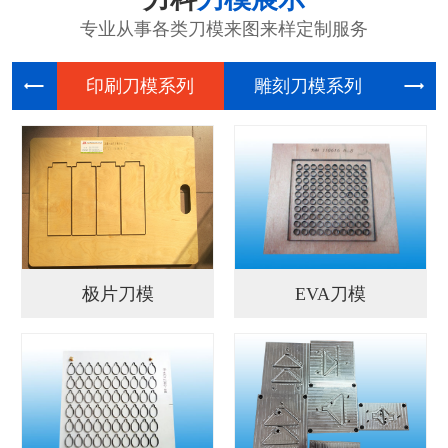
专业从事各类刀模来图来样定制服务
印刷刀模
雕刻刀模
电
极片刀模
EVA刀模