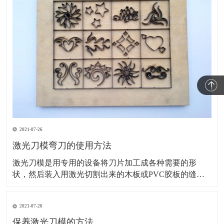
2021-07-26
激光刀模弯刀的使用方法
激光刀模是用专用的设备将刀片加工成各种需要的形
状，然后装入用激光切割出来的木板或PVC胶板的缝隙
里的一种模切刀模，主要用于印刷包装及电子材料等模
切行业。接下来，为您讲解激光刀模弯刀的使用方法。
2021-07-26
旧模具的调整：基本上旧模具安装在机床上刀尖刀口对
齐一致就可以了。如模具的刀尖大小厚度不一、装夹部
保养激光刀模的方法