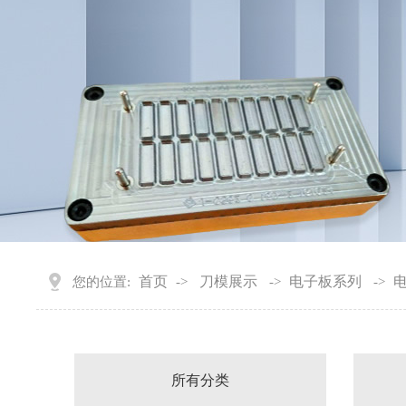
首页
刀模展示
电子板系列
您的位置:
->
->
->
所有分类