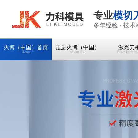
专业
模切
多年经验 · 技术
火博（中国）首页
走进火博（中国）
激光刀
Home
About li ke
Laser knife m