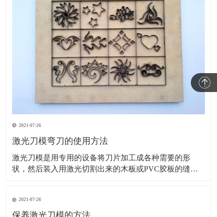
2021-07-26
激光刀模弯刀的使用方法
激光刀模是用专用的设备将刀片加工成各种需要的形
状，然后装入用激光切割出来的木板或PVC胶板的缝隙
里的一种模切刀模，主要用于印刷包装及电子材料等模
切行业。接下来，为您讲解激光刀模弯刀的使用方法。
2021-07-26
旧模具的调整：基本上旧模具安装在机床上刀尖刀口对
齐一致就可以了。如模具的刀尖大小厚度不一、装夹部
保养激光刀模的方法