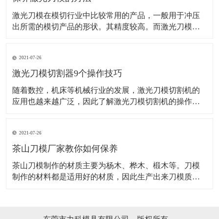
激光刀模在模切行业中比较常用的产品，一般用于冲压
出所需的模切产品的形状。其精度较高。而激光刀模的
应用范围也是非常的广泛。而想要激光刀某使用长久，
这些方法可得掌握好了！ 机器是需要保养的，并且激光
2021-07-26
的操作机械，保养也是很好控制衰老和老化的一种最优
先的方法，并且还能保证下次使用的时候激光刀模能更
激光刀模切割器9个操作技巧
随着数控，机床等机械行业的发展，激光刀模切割机的
应用也越来越广泛，因此了解激光刀模切割机的操作应
用要领非常关键，对激光刀模切割器的安全生产格外重
要。 1、激光刀模切割机和别的数控机床一样，操作前必
2021-07-26
须穿戴劳保用品。 2、操作者必须经过严格培训，才能上
岗，对不要不熟悉激光刀模切割机操作要领
茶山刀模厂家教你如何保养
​茶山刀模制作的材质主要为杨木、桦木、椴木等。刀模
制作的材料都是适用好的材质，因此生产出来刀模质量
也是有保证的，刀模一般都需要安装活动的定位销,以便
上下模同心对齐,刀模定位销装在底模,上模开孔配合。茶
山刀模在适用时是如何保养的，具体如下：吊装搬运时