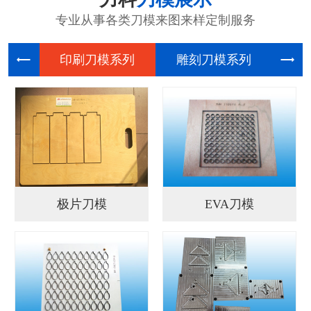
专业从事各类刀模来图来样定制服务
印刷刀模
雕刻刀模
电
极片刀模
EVA刀模