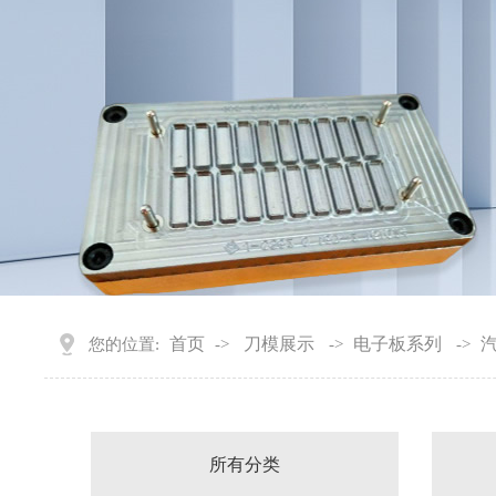
首页
刀模展示
电子板系列
您的位置:
->
->
->
所有分类