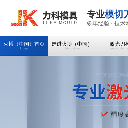
专业
模切
多年经验 · 技术
火博（中国）首页
走进火博（中国）
激光刀
Home
About li ke
Laser knife m