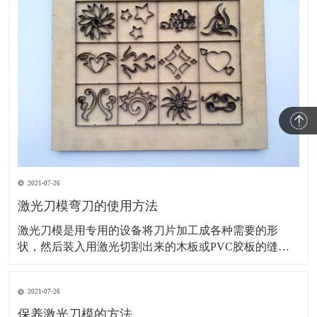
2021-07-26
激光刀模弯刀的使用方法
激光刀模是用专用的设备将刀片加工成各种需要的形
状，然后装入用激光切割出来的木板或PVC胶板的缝隙
里的一种模切刀模，主要用于印刷包装及电子材料等模
切行业。接下来，为您讲解激光刀模弯刀的使用方法。
2021-07-26
旧模具的调整：基本上旧模具安装在机床上刀尖刀口对
齐一致就可以了。如模具的刀尖大小厚度不一、装夹部
保养激光刀模的方法