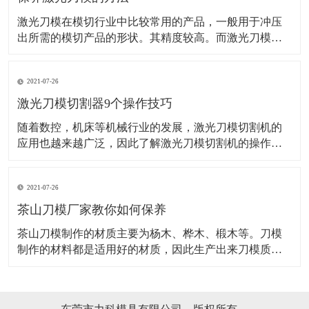
激光刀模在模切行业中比较常用的产品，一般用于冲压
出所需的模切产品的形状。其精度较高。而激光刀模的
应用范围也是非常的广泛。而想要激光刀某使用长久，
这些方法可得掌握好了！ 机器是需要保养的，并且激光
2021-07-26
的操作机械，保养也是很好控制衰老和老化的一种最优
先的方法，并且还能保证下次使用的时候激光刀模能更
激光刀模切割器9个操作技巧
随着数控，机床等机械行业的发展，激光刀模切割机的
应用也越来越广泛，因此了解激光刀模切割机的操作应
用要领非常关键，对激光刀模切割器的安全生产格外重
要。 1、激光刀模切割机和别的数控机床一样，操作前必
2021-07-26
须穿戴劳保用品。 2、操作者必须经过严格培训，才能上
岗，对不要不熟悉激光刀模切割机操作要领
茶山刀模厂家教你如何保养
​茶山刀模制作的材质主要为杨木、桦木、椴木等。刀模
制作的材料都是适用好的材质，因此生产出来刀模质量
也是有保证的，刀模一般都需要安装活动的定位销,以便
上下模同心对齐,刀模定位销装在底模,上模开孔配合。茶
山刀模在适用时是如何保养的，具体如下：吊装搬运时