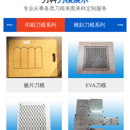
专业从事各类刀模来图来样定制服务
印刷刀模
雕刻刀模
电
极片刀模
EVA刀模